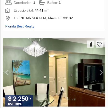
Dormitorios:
1
Baños:
1
Espacio vital:
44.41 m²
159 NE 6th St # 4114, Miami FL 33132
Florida Best Realty
$ 2 250
por mes