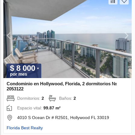
$ 8 000
por mes
Condominio en Hollywood, Florida, 2 dormitorios №
2053122
Dormitorios:
2
Baños:
2
Espacio vital:
99.87 m²
4010 S Ocean Dr # R2501, Hollywood FL 33019
Florida Best Realty