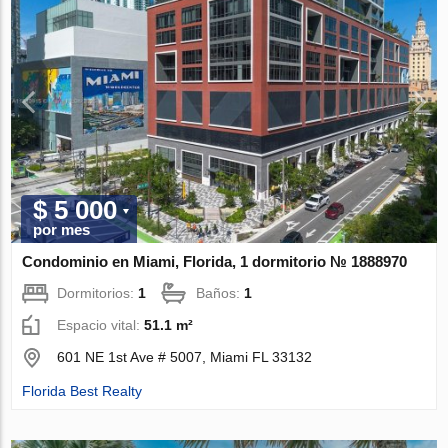
$ 5 000
por mes
Condominio en Miami, Florida, 1 dormitorio № 1888970
Dormitorios:
1
Baños:
1
Espacio vital:
51.1 m²
601 NE 1st Ave # 5007, Miami FL 33132
Florida Best Realty