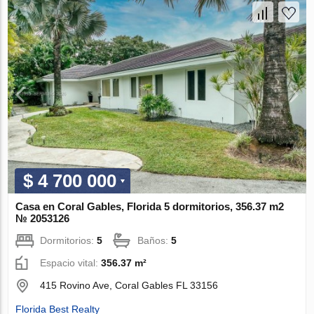
$ 4 700 000
Casa en Coral Gables, Florida 5 dormitorios, 356.37 m2
№ 2053126
Dormitorios:
5
Baños:
5
Espacio vital:
356.37 m²
415 Rovino Ave, Coral Gables FL 33156
Florida Best Realty