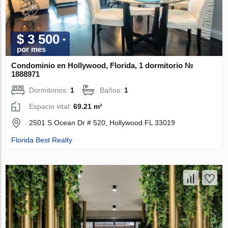
$ 3 500
por mes
Condominio en Hollywood, Florida, 1 dormitorio №
1888971
Dormitorios:
1
Baños:
1
Espacio vital:
69.21 m²
2501 S Ocean Dr # 520, Hollywood FL 33019
Florida Best Realty