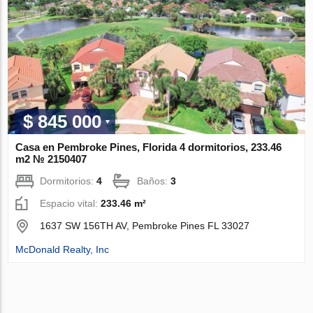
$ 845 000
Casa en Pembroke Pines, Florida 4 dormitorios, 233.46
m2 № 2150407
Dormitorios:
4
Baños:
3
Espacio vital:
233.46 m²
1637 SW 156TH AV, Pembroke Pines FL 33027
McDonald Realty, Inc