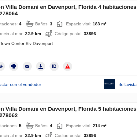
en Villa Domani en Davenport, Florida 4 habitaciones
278064
taciones:
4
Baños:
3
Espacio vital:
183 m²
ancia al mar:
22.9 km
Código postal:
33896
Town Center Blv Davenport
actar con el vendedor
Bellavis
en Villa Domani en Davenport, Florida 5 habitaciones
278062
taciones:
5
Baños:
4
Espacio vital:
214 m²
ancia al mar:
22.9 km
Código postal:
33896