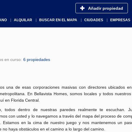
Añadir propiedad
ANO
ALQUILAR
BUSCAR EN EL MAPA
CIUDADES
EMPRESAS
os en curso:
6 propiedades
s una de esas corporaciones masivas con directores ubicados e
metropolitana.
En Bellavista Homes, somos locales y todos nuestros 
uí en Florida Central.
, todos dentro de nuestras paredes realmente te escuchan.
J
mos con usted y lo navegamos a través del mapa del proceso de com
.
Estamos en la cima de nuestro juego y nos mantenemos un pas
 no haya obstáculos en el camino a lo largo del camino.