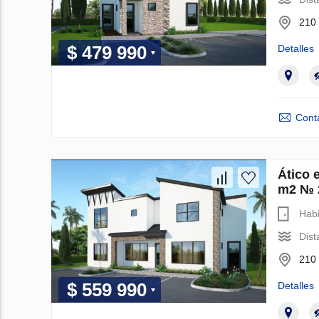
210 
$ 479 990
Detalles
Cont
Ático 
m2 № 
Habi
Dist
210 
$ 559 990
Detalles