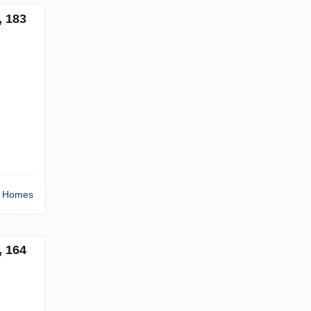
, 183
ta Homes
, 164