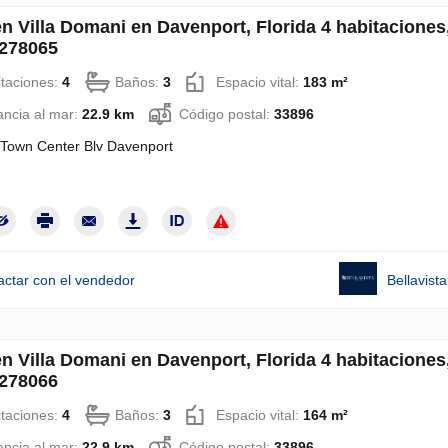
en Villa Domani en Davenport, Florida 4 habitaciones
278065
taciones:
4
Baños:
3
Espacio vital:
183 m²
ancia al mar:
22.9 km
Código postal:
33896
Town Center Blv Davenport
actar con el vendedor
Bellavis
en Villa Domani en Davenport, Florida 4 habitaciones
278066
taciones:
4
Baños:
3
Espacio vital:
164 m²
ancia al mar:
22.9 km
Código postal:
33896