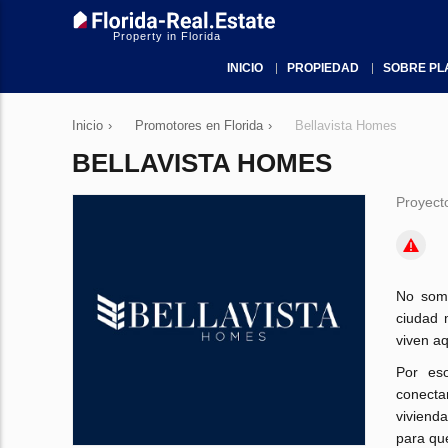
Property in Florida
INICIO
PROPIEDAD
SOBRE PL
Inicio
›
Promotores en Florida
›
Bellavista Homes
BELLAVISTA HOMES
Proyect
No somo
ciudad 
viven aq
Por eso
conecta
vivienda
para que