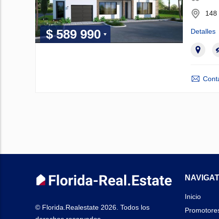
148 
$ 589 990
Detalles
Cont
NAVIGAT
Inicio
© Florida.Realestate 2026. Todos los
Promotore
derechos reservados.