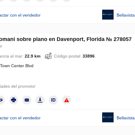
actar con el vendedor
Bellavis
Domani sobre plano en Davenport, Florida № 278057
lo
ancia al mar:
22.9 km
Código postal:
33896
Town Center Blvd
ades del promotor
actar con el vendedor
Bellavis