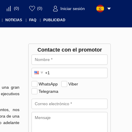
(
0
)
(
0
)
Iniciar sesión
NOTICIAS
FAQ
PUBLICIDAD
Contacte con el promotor
WhatsApp
Viber
n una gran
Telegrama
ejecutivos
untos, nos
pra de una
o adelante