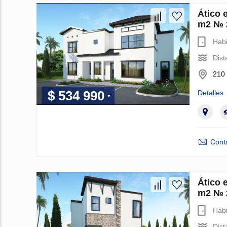
Ático 
m2 № 
Habi
Dist
210 
$ 534 990
Detalles
Cont
Ático 
m2 № 
Habi
Dist