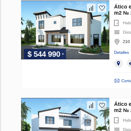
Ático 
m2 № 
Habi
Dist
210 
$ 544 990
Detalles
Cont
Ático 
m2 № 
Habi
Dist