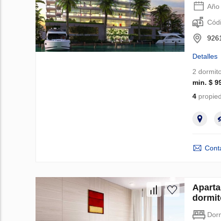
Año 
Códi
9261
Detalles
2 dormito
min. $ 9
4
propied
Cont
Aparta
dormit
Dorm