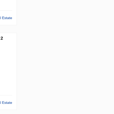
l Estate
 2
l Estate