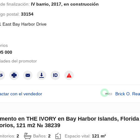
de finalización:
IV barrio, 2017, en construcción
go postal:
33154
 East Bay Harbor Drive
rios
95 000
ades del promotor
actar con el vendedor
Brick O. Rea
mento en THE IVORY en Bay Harbor Islands, Florida
orios, 121 m2 № 38239
itorios:
2
Baños:
2
Espacio vital:
121 m²