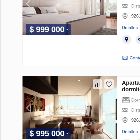
Dist
9261
$ 999 000
Detalles
Cont
Aparta
dormit
Dorm
Dist
9261
$ 995 000
Detalles