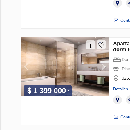
Cont
Aparta
dormit
Dorm
Dist
9261
$ 1 399 000
Detalles
Cont