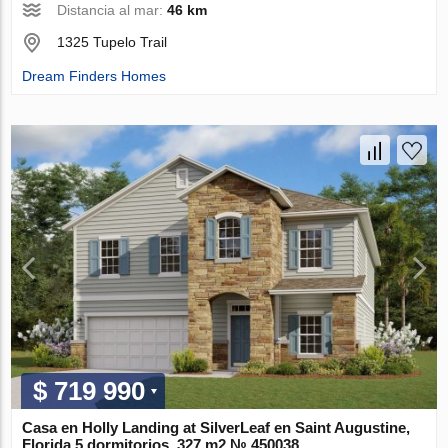
Distancia al mar:
46 km
1325 Tupelo Trail
Dream Finders Homes
$ 719 990
Casa en Holly Landing at SilverLeaf en Saint Augustine,
Florida 5 dormitorios, 327 m2 № 450038