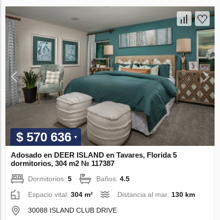
$ 570 636
Adosado en DEER ISLAND en Tavares, Florida 5
dormitorios, 304 m2 № 117387
Dormitorios:
5
Baños:
4.5
Espacio vital:
304 m²
Distancia al mar:
130 km
30088 ISLAND CLUB DRIVE