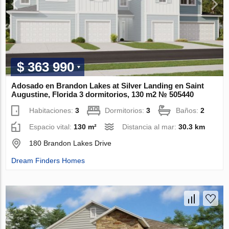
$ 363 990
Adosado en Brandon Lakes at Silver Landing en Saint
Augustine, Florida 3 dormitorios, 130 m2 № 505440
Habitaciones:
3
Dormitorios:
3
Baños:
2
Espacio vital:
130 m²
Distancia al mar:
30.3 km
180 Brandon Lakes Drive
Dream Finders Homes