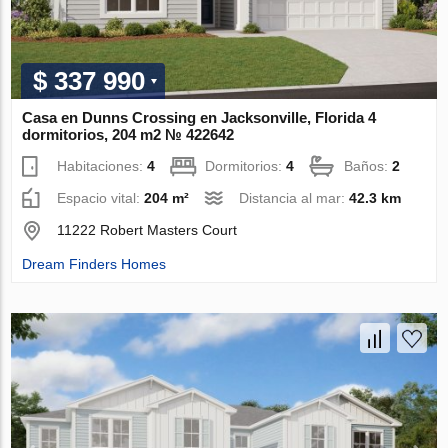
$ 337 990
Casa en Dunns Crossing en Jacksonville, Florida 4
dormitorios, 204 m2 № 422642
Habitaciones:
4
Dormitorios:
4
Baños:
2
Espacio vital:
204 m²
Distancia al mar:
42.3 km
11222 Robert Masters Court
Dream Finders Homes