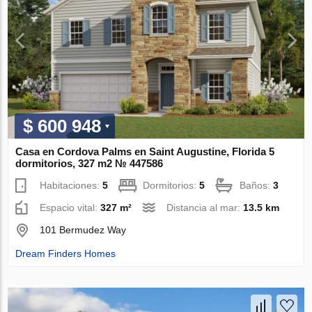
$ 600 948
Casa en Cordova Palms en Saint Augustine, Florida 5
dormitorios, 327 m2 № 447586
Habitaciones:
5
Dormitorios:
5
Baños:
3
Espacio vital:
327 m²
Distancia al mar:
13.5 km
101 Bermudez Way
Dream Finders Homes