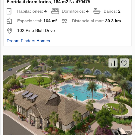
Florida 4 dormitorios, 164 m2 № 470475
Habitaciones:
4
Dormitorios:
4
Baños:
2
Espacio vital:
164 m²
Distancia al mar:
30.3 km
102 Pine Bluff Drive
Dream Finders Homes