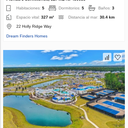
Habitaciones:
5
Dormitorios:
5
Baños:
3
Espacio vital:
327 m²
Distancia al mar:
30.4 km
22 Holly Ridge Way
Dream Finders Homes