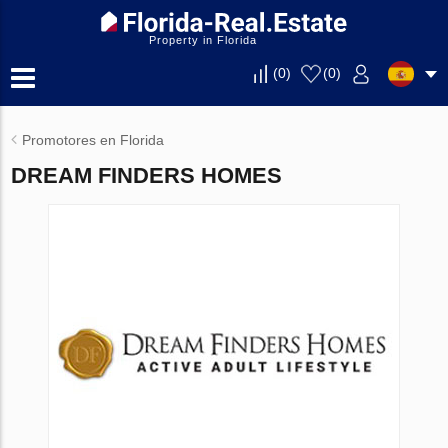
Property in Florida
(
0
)
(
0
)
Promotores en Florida
DREAM FINDERS HOMES