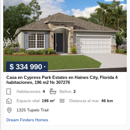
$ 334 990
Casa en Cypress Park Estates en Haines City, Florida 4
habitaciones, 196 m2 № 307276
Habitaciones:
4
Baños:
2
Espacio vital:
196 m²
Distancia al mar:
46 km
1325 Tupelo Trail
Dream Finders Homes