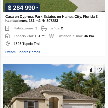
$ 284 990
Casa en Cypress Park Estates en Haines City, Florida 3
habitaciones, 131 m2 № 307283
Habitaciones:
3
Baños:
2
Espacio vital:
131 m²
Distancia al mar:
46 km
1325 Tupelo Trail
Dream Finders Homes