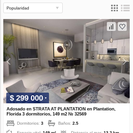
Popularidad
$ 299 000
Adosado en STRATA AT PLANTATION en Plantation,
Florida 3 dormitorios, 149 m2 № 32569
Dormitorios:
3
Baños:
2.5
Espacio vital:
149 m²
Distancia al mar:
13.2 km