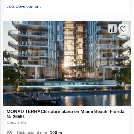
JDS Development
MONAD TERRACE sobre plano en Miami Beach, Florida
№ 26591
Desarrollo
Distancia al mar:
100 m