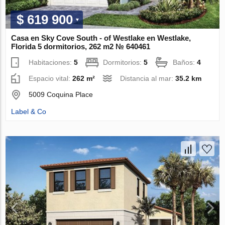
$ 619 900
Casa en Sky Cove South - of Westlake en Westlake,
Florida 5 dormitorios, 262 m2 № 640461
Habitaciones:
5
Dormitorios:
5
Baños:
4
Espacio vital:
262 m²
Distancia al mar:
35.2 km
5009 Coquina Place
Label & Co