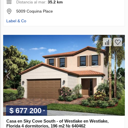
Distancia al mar:
35.2 km
5009 Coquina Place
Label & Co
$ 677 200
Casa en Sky Cove South - of Westlake en Westlake,
Florida 4 dormitorios, 196 m2 № 640462