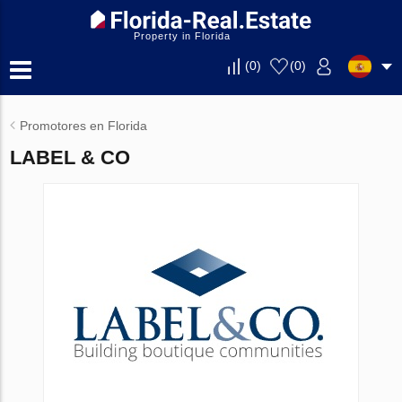
Property in Florida
(
0
)
(
0
)
Promotores en Florida
LABEL & CO