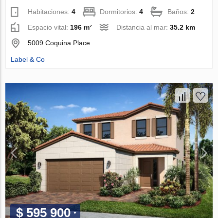
Habitaciones:
4
Dormitorios:
4
Baños:
2
Espacio vital:
196 m²
Distancia al mar:
35.2 km
5009 Coquina Place
Label & Co
$ 595 900