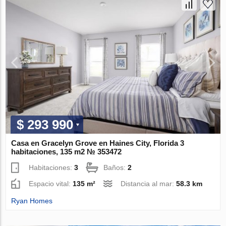
$ 293 990
Casa en Gracelyn Grove en Haines City, Florida 3
habitaciones, 135 m2 № 353472
Habitaciones:
3
Baños:
2
Espacio vital:
135 m²
Distancia al mar:
58.3 km
Ryan Homes