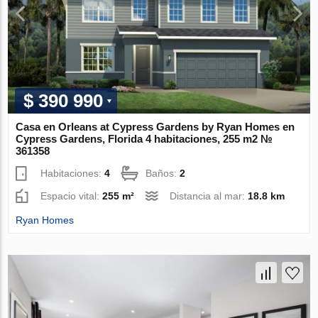
$ 390 990
Casa en Orleans at Cypress Gardens by Ryan Homes en
Cypress Gardens, Florida 4 habitaciones, 255 m2 №
361358
Habitaciones:
4
Baños:
2
Espacio vital:
255 m²
Distancia al mar:
18.8 km
Ryan Homes