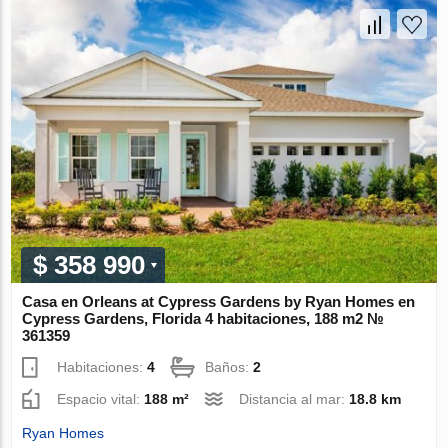
$ 358 990
Casa en Orleans at Cypress Gardens by Ryan Homes en
Cypress Gardens, Florida 4 habitaciones, 188 m2 №
361359
Habitaciones:
4
Baños:
2
Espacio vital:
188 m²
Distancia al mar:
18.8 km
Ryan Homes