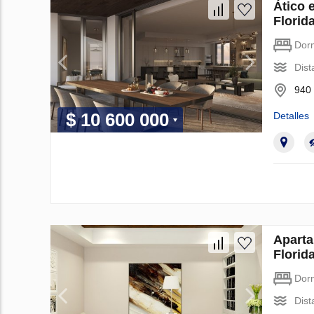
Ático
Florid
Dorm
Dist
940 
$ 10 600 000
Detalles
Apart
Florid
Dorm
Dist