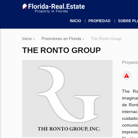
Property in Florida
INICIO
PROPIEDAD
SOBRE PL
Inicio
›
Promotores en Florida
›
The Ronto Group
THE RONTO GROUP
Proyect
The Ro
imaginat
de Ront
interna
cuidado
comunid
impresi