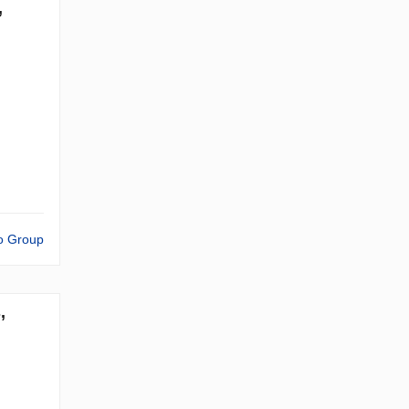
,
o Group
,