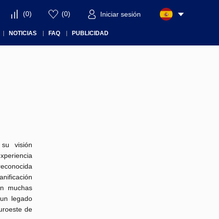
(
0
)
(
0
)
Iniciar sesión
NOTICIAS
FAQ
PUBLICIDAD
su visión
xperiencia
reconocida
nificación
n muchas
 un legado
uroeste de