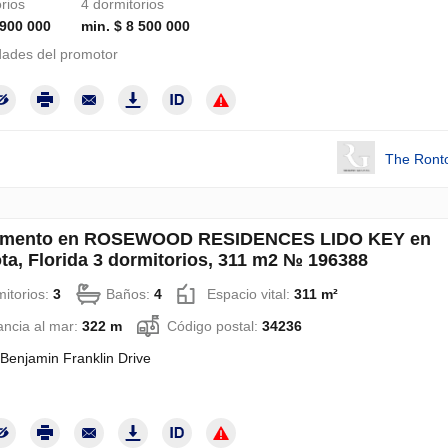
rios
4 dormitorios
 900 000
min. $ 8 500 000
ades del promotor
The Ront
amento en ROSEWOOD RESIDENCES LIDO KEY en
ta, Florida 3 dormitorios, 311 m2 № 196388
itorios:
3
Baños:
4
Espacio vital:
311 m²
ancia al mar:
322 m
Código postal:
34236
Benjamin Franklin Drive