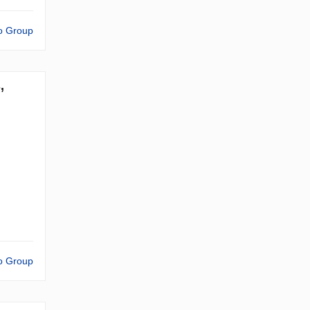
o Group
,
o Group