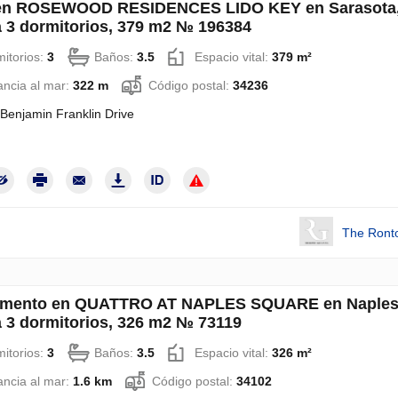
 en ROSEWOOD RESIDENCES LIDO KEY en Sarasota
a 3 dormitorios, 379 m2 № 196384
itorios:
3
Baños:
3.5
Espacio vital:
379 m²
ancia al mar:
322 m
Código postal:
34236
Benjamin Franklin Drive
The Ront
amento en QUATTRO AT NAPLES SQUARE en Naples
a 3 dormitorios, 326 m2 № 73119
itorios:
3
Baños:
3.5
Espacio vital:
326 m²
ancia al mar:
1.6 km
Código postal:
34102