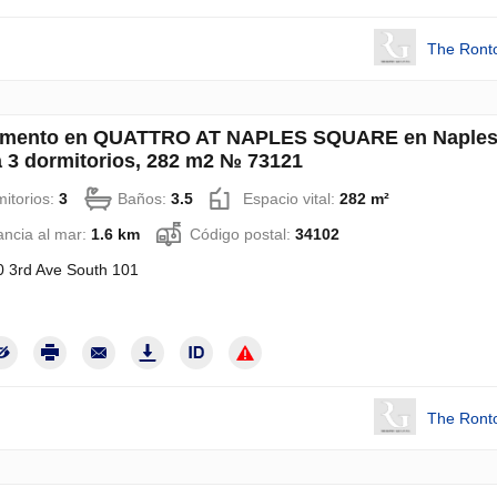
The Ront
amento en QUATTRO AT NAPLES SQUARE en Naples
a 3 dormitorios, 282 m2 № 73121
itorios:
3
Baños:
3.5
Espacio vital:
282 m²
ancia al mar:
1.6 km
Código postal:
34102
 3rd Ave South 101
The Ront