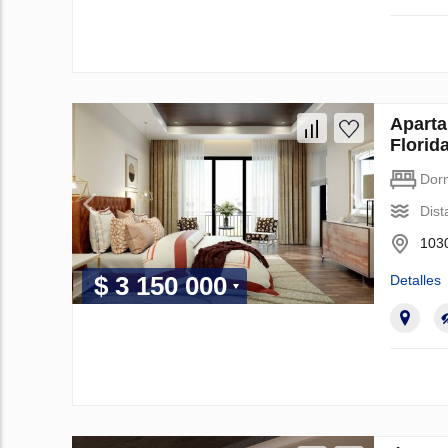
Apart
Florid
Dorm
Dist
1030
$ 3 150 000
Detalles