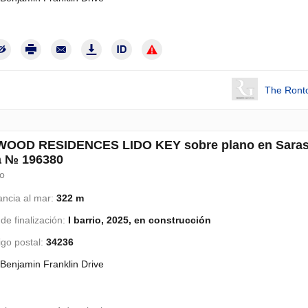
The Ront
OOD RESIDENCES LIDO KEY sobre plano en Saras
a № 196380
lo
ancia al mar:
322 m
de finalización:
I barrio, 2025, en construcción
go postal:
34236
Benjamin Franklin Drive