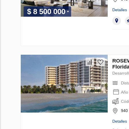
$ 8 500 000
Detalles
ROSEW
Florid
Desarrol
Dist
Año 
Códi
940 
Detalles