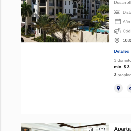
Desarrol
Dist
Año 
Códi
1030
Detalles
3 dormito
min. $ 3
3
propied
Apart