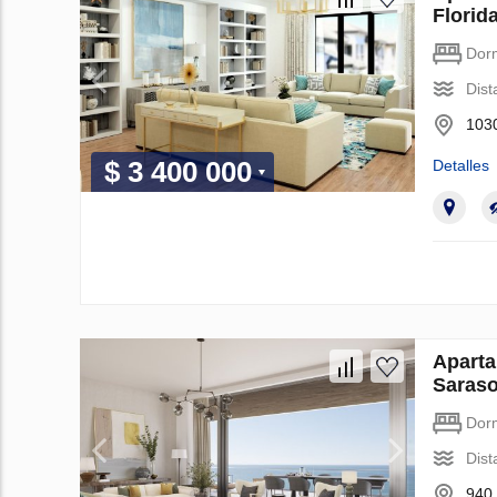
Florid
Dorm
Dist
1030
$ 3 400 000
Detalles
Apart
Saraso
Dorm
Dist
940 