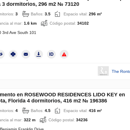
a 3 dormitorios, 296 m2 № 73120
itorios:
3
Baños:
3.5
Espacio vital:
296 m²
ancia al mar:
1.6 km
Código postal:
34102
 3rd Ave South 101
The Ront
amento en ROSEWOOD RESIDENCES LIDO KEY en
ta, Florida 4 dormitorios, 416 m2 № 196386
itorios:
4
Baños:
4.5
Espacio vital:
416 m²
ancia al mar:
322 m
Código postal:
34236
Benjamin Franklin Drive