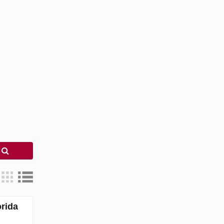
r
rida