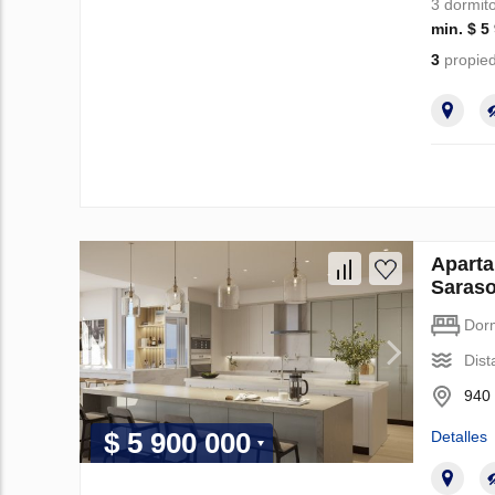
3 dormito
min. $ 5
3
propied
Apart
Saraso
Dorm
Dist
940 
$ 5 900 000
Detalles