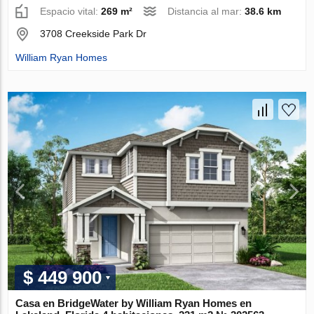
Espacio vital:
269 m²
Distancia al mar:
38.6 km
3708 Creekside Park Dr
William Ryan Homes
$ 449 900
Casa en BridgeWater by William Ryan Homes en