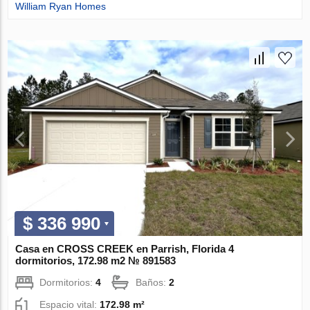
William Ryan Homes
$ 336 990
Casa en CROSS CREEK en Parrish, Florida 4
dormitorios, 172.98 m2 № 891583
Dormitorios:
4
Baños:
2
Espacio vital:
172.98 m²