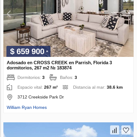
$ 659 900
Adosado en CROSS CREEK en Parrish, Florida 3
dormitorios, 267 m2 № 183874
Dormitorios:
3
Baños:
3
Espacio vital:
267 m²
Distancia al mar:
38.6 km
3712 Creekside Park Dr
William Ryan Homes