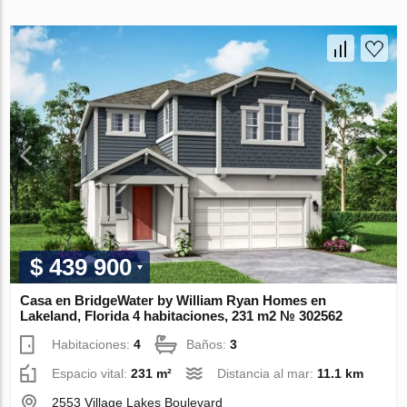
$ 439 900
Casa en BridgeWater by William Ryan Homes en
Lakeland, Florida 4 habitaciones, 231 m2 № 302562
Habitaciones:
4
Baños:
3
Espacio vital:
231 m²
Distancia al mar:
11.1 km
2553 Village Lakes Boulevard