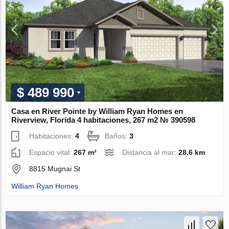
$ 489 990
Casa en River Pointe by William Ryan Homes en
Riverview, Florida 4 habitaciones, 267 m2 № 390598
Habitaciones:
4
Baños:
3
Espacio vital:
267 m²
Distancia al mar:
28.6 km
8815 Mugnai St
William Ryan Homes