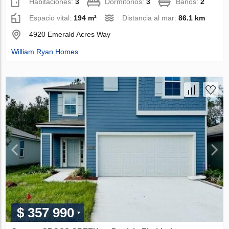
Habitaciones:
3
Dormitorios:
3
Baños:
2
Espacio vital:
194 m²
Distancia al mar:
86.1 km
4920 Emerald Acres Way
William Ryan Homes
$ 357 990