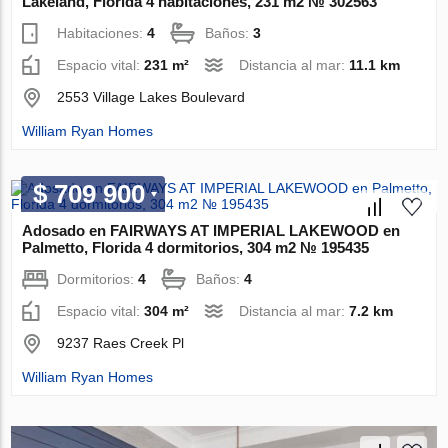
Lakeland, Florida 4 habitaciones, 231 m2 № 302563
Habitaciones:
4
Baños:
3
Espacio vital:
231 m²
Distancia al mar:
11.1 km
2553 Village Lakes Boulevard
William Ryan Homes
$ 709 900
Adosado en FAIRWAYS AT IMPERIAL LAKEWOOD en
Palmetto, Florida 4 dormitorios, 304 m2 № 195435
Dormitorios:
4
Baños:
4
Espacio vital:
304 m²
Distancia al mar:
7.2 km
9237 Raes Creek Pl
William Ryan Homes