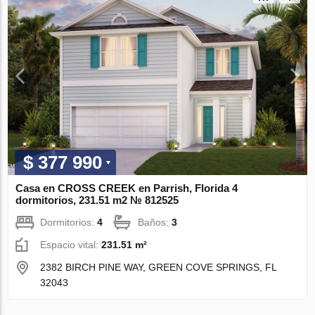
$ 377 990
Casa en CROSS CREEK en Parrish, Florida 4
dormitorios, 231.51 m2 № 812525
Dormitorios:
4
Baños:
3
Espacio vital:
231.51 m²
2382 BIRCH PINE WAY, GREEN COVE SPRINGS, FL
32043