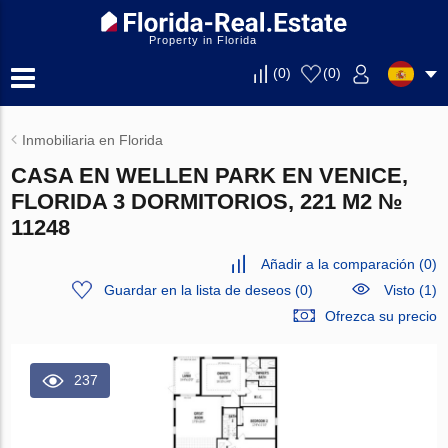
Property in Florida
(
0
)
(
0
)
Inmobiliaria en Florida
CASA EN WELLEN PARK EN VENICE,
FLORIDA 3 DORMITORIOS, 221 M2 №
11248
Añadir a la comparación
(
0
)
Guardar en la lista de deseos
(
0
)
Visto (1)
Ofrezca su precio
237