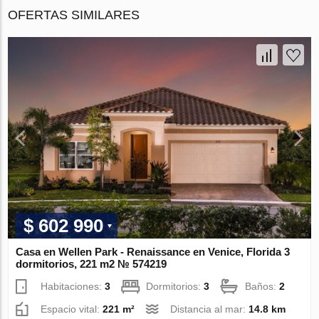
OFERTAS SIMILARES
$ 602 990
Casa en Wellen Park - Renaissance en Venice, Florida 3
dormitorios, 221 m2 № 574219
Habitaciones:
3
Dormitorios:
3
Baños:
2
Espacio vital:
221 m²
Distancia al mar:
14.8 km