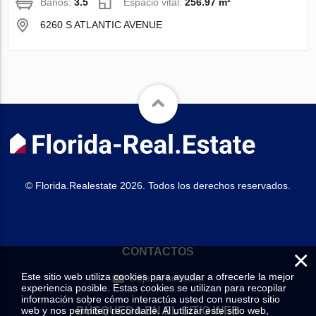
Baños:
3.5
Espacio vital:
256.97 m²
6260 S ATLANTIC AVENUE
© Florida.Realestate 2026. Todos los derechos reservados.
×
CONTACTOS
Este sitio web utiliza cookies para ayudar a ofrecerle la mejor
Deje su consulta
experiencia posible. Estas cookies se utilizan para recopilar
información sobre cómo interactúa usted con nuestro sitio
web y nos permiten recordarle. Al utilizar este sitio web,
BÚSQUEDA EN EL SITIO WEB