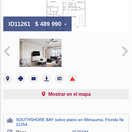
ID11261
$ 489 990
Mostrar en el mapa
SOUTHSHORE BAY sobre plano en Wimauma, Florida №
11254
Plano
257SQM