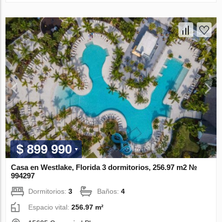
$ 899 990
Casa en Westlake, Florida 3 dormitorios, 256.97 m2 №
994297
Dormitorios:
3
Baños:
4
Espacio vital:
256.97 m²