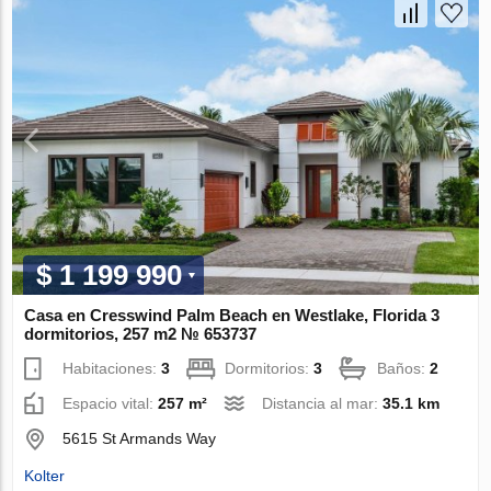
$ 1 199 990
Casa en Cresswind Palm Beach en Westlake, Florida 3
dormitorios, 257 m2 № 653737
Habitaciones:
3
Dormitorios:
3
Baños:
2
Espacio vital:
257 m²
Distancia al mar:
35.1 km
5615 St Armands Way
Kolter