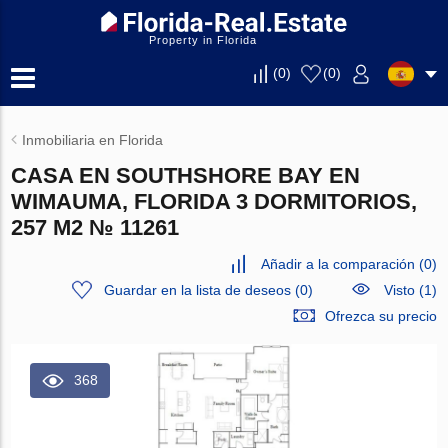
Property in Florida
(
0
)
(
0
)
Inmobiliaria en Florida
CASA EN SOUTHSHORE BAY EN
WIMAUMA, FLORIDA 3 DORMITORIOS,
257 M2 № 11261
Añadir a la comparación
(
0
)
Guardar en la lista de deseos
(
0
)
Visto (1)
Ofrezca su precio
368