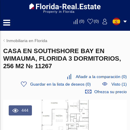
Property in Florida
(
0
)
(
0
)
Inmobiliaria en Florida
CASA EN SOUTHSHORE BAY EN
WIMAUMA, FLORIDA 3 DORMITORIOS,
256 M2 № 11267
Añadir a la comparación
(
0
)
Guardar en la lista de deseos
(
0
)
Visto (1)
Ofrezca su precio
444