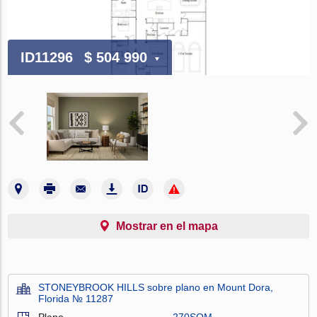
ID11296
$ 504 990
Mostrar en el mapa
STONEYBROOK HILLS sobre plano en Mount Dora,
Florida № 11287
Plano
270SQM