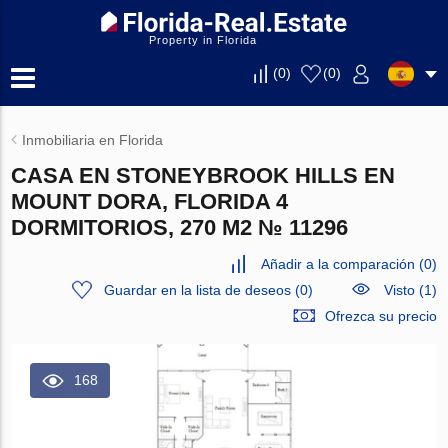
Property in Florida
(
0
)
(
0
)
Inmobiliaria en Florida
CASA EN STONEYBROOK HILLS EN
MOUNT DORA, FLORIDA 4
DORMITORIOS, 270 M2 № 11296
Añadir a la comparación
(
0
)
Guardar en la lista de deseos
(
0
)
Visto (1)
Ofrezca su precio
168