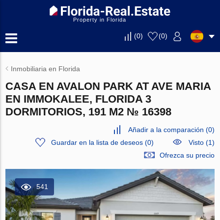
Property in Florida
(
0
)
(
0
)
Inmobiliaria en Florida
CASA EN AVALON PARK AT AVE MARIA
EN IMMOKALEE, FLORIDA 3
DORMITORIOS, 191 M2 № 16398
Añadir a la comparación
(
0
)
Guardar en la lista de deseos
(
0
)
Visto (1)
Ofrezca su precio
541