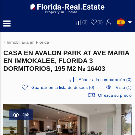
Property in Florida
(
0
)
(
0
)
Inmobiliaria en Florida
CASA EN AVALON PARK AT AVE MARIA
EN IMMOKALEE, FLORIDA 3
DORMITORIOS, 195 M2 № 16403
Añadir a la comparación
(
0
)
Guardar en la lista de deseos
(
0
)
Visto (1)
Ofrezca su precio
458