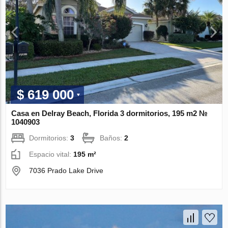
$ 619 000
Casa en Delray Beach, Florida 3 dormitorios, 195 m2 №
1040903
Dormitorios:
3
Baños:
2
Espacio vital:
195 m²
7036 Prado Lake Drive