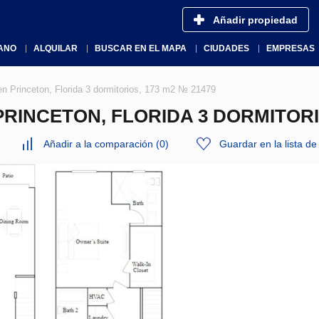
Añadir propiedad
ANO
ALQUILAR
BUSCAR EN EL MAPA
CIUDADES
EMPRESAS
Princeton, Florida 3 dormitorios, 173 m2 № 21479
RINCETON, FLORIDA 3 DORMITORIO
Añadir a la comparación
(
0
)
Guardar en la lista d