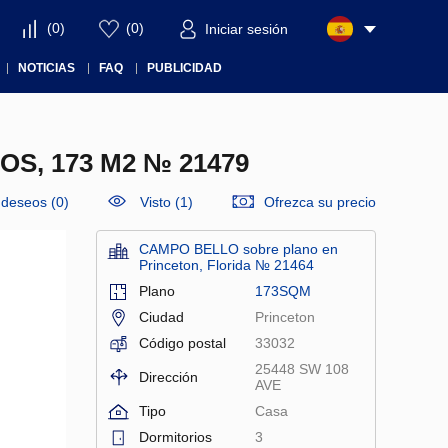
(
0
)
(
0
)
Iniciar sesión
NOTICIAS
FAQ
PUBLICIDAD
S, 173 M2 № 21479
e deseos
(
0
)
Visto (1)
Ofrezca su precio
CAMPO BELLO sobre plano en
Princeton, Florida № 21464
Plano
173SQM
Ciudad
Princeton
Código postal
33032
25448 SW 108
Dirección
AVE
Tipo
Casa
Dormitorios
3