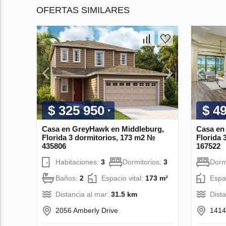
OFERTAS SIMILARES
$ 325 950
$ 4
Casa en GreyHawk en Middleburg,
Casa en
Florida 3 dormitorios, 173 m2 №
Florida 
435806
167522
Habitaciones:
3
Dormitorios:
3
Dorm
Baños:
2
Espacio vital:
173 m²
Espac
Distancia al mar:
31.5 km
Dist
2056 Amberly Drive
1414