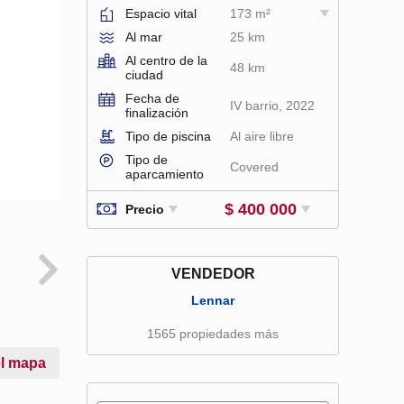
Espacio vital
173 m²
Al mar
25 km
Al centro de la
48 km
ciudad
Fecha de
IV barrio, 2022
finalización
Tipo de piscina
Al aire libre
Tipo de
Covered
aparcamiento
$ 400 000
Precio
VENDEDOR
Lennar
1565 propiedades más
el mapa