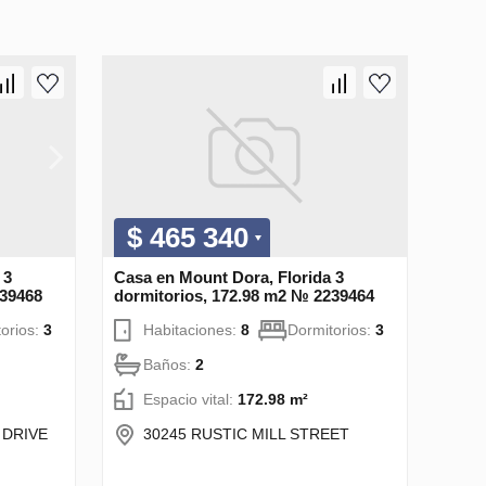
$ 465 340
 3
Casa en Mount Dora, Florida 3
239468
dormitorios, 172.98 m2 № 2239464
orios:
3
Habitaciones:
8
Dormitorios:
3
Baños:
2
Espacio vital:
172.98 m²
 DRIVE
30245 RUSTIC MILL STREET