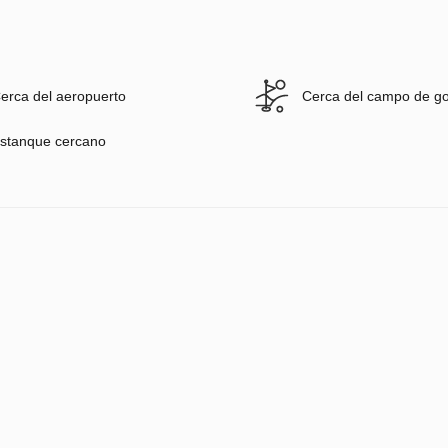
erca del aeropuerto
Cerca del campo de go
stanque cercano