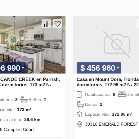
96 990
$ 456 960
 CANOE CREEK en Parrish,
Casa en Mount Dora, Florida
3 dormitorios, 173 m2 №
dormitorios, 172.98 m2 № 2
Habitaciones:
8
Dormit
itorios:
3
Baños:
2
Baños:
2
io vital:
173 m²
Espacio vital:
172.98 m²
ancia al mar:
38.6 km
30310 EMERALD FOREST
8 Campfire Court