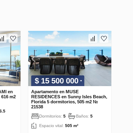
$ 15 500 000
AMI en
Apartamento en MUSE
, 616 m2
RESIDENCES en Sunny Isles Beach,
Florida 5 dormitorios, 505 m2 №
21538
6.5
Dormitorios:
5
Baños:
5
Espacio vital:
505 m²