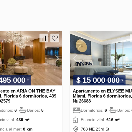
 495 000
$ 15 000 000
ento en ARIA ON THE BAY
Apartamento en ELYSEE MI
, Florida 6 dormitorios, 439
Miami, Florida 6 dormitorios
02579
№ 26688
itorios:
6
Baños:
8
Dormitorios:
6
Baños:
io vital:
439 m²
Espacio vital:
616 m²
ancia al mar:
8 km
788 NE 23rd St