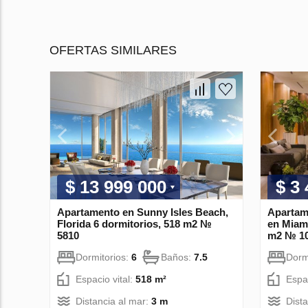
OFERTAS SIMILARES
$ 13 999 000
$ 3
Apartamento en Sunny Isles Beach,
Apartam
Florida 6 dormitorios, 518 m2 №
en Miami
5810
m2 № 1
Dormitorios:
6
Baños:
7.5
Dorm
Espacio vital:
518 m²
Espac
Distancia al mar:
3 m
Dist