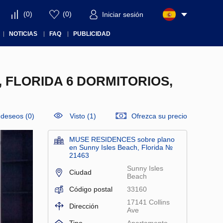
(
0
)
(
0
)
Iniciar sesión
NOTICIAS
FAQ
PUBLICIDAD
 FLORIDA 6 DORMITORIOS,
e deseos
(
0
)
Visto (1)
Ofrezca su precio
MUSE RESIDENCES sobre plano
en Sunny Isles Beach, Florida №
21463
Sunny Isles
Ciudad
Beach
Código postal
33160
17141 Collins
Dirección
Ave
Tipo
Apartamento