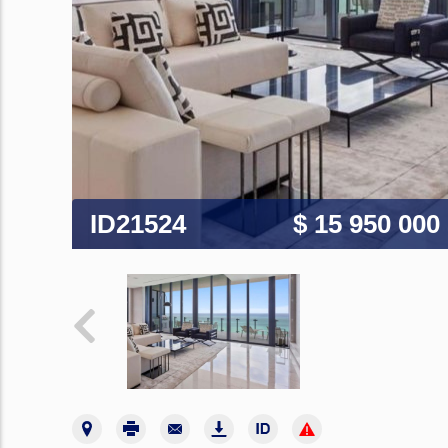
ID21524
$ 15 950 000