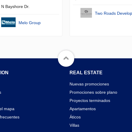
 N Bayshore Dr.
Two Roads Develo
Melo Group
ION
REAL ESTATE
Nuevas promociones
s
Promociones sobre plano
Proyectos terminados
el mapa
Apartamentos
frecuentes
Áticos
Villas