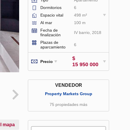
Dormitorios
6
Espacio vital
498 m²
Al mar
100 m
Fecha de
IV barrio, 2018
finalización
Plazas de
6
aparcamiento
$
Precio
15 950 000
VENDEDOR
Property Markets Group
75 propiedades más
el mapa