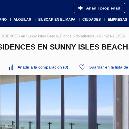
Añadir propiedad
ANO
ALQUILAR
BUSCAR EN EL MAPA
CIUDADES
EMPRESAS
IDENCES en Sunny Isles Beach, Florida 6 dormitorios, 498 m2 № 21524
DENCES EN SUNNY ISLES BEACH,
Añadir a la comparación
(
0
)
Guardar en la lista d