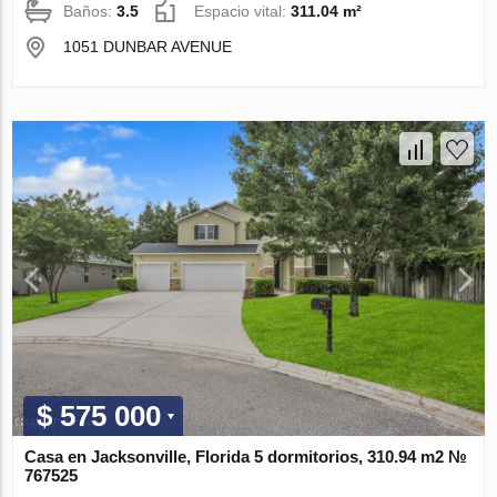
Baños:
3.5
Espacio vital:
311.04 m²
1051 DUNBAR AVENUE
$ 575 000
Casa en Jacksonville, Florida 5 dormitorios, 310.94 m2 №
767525