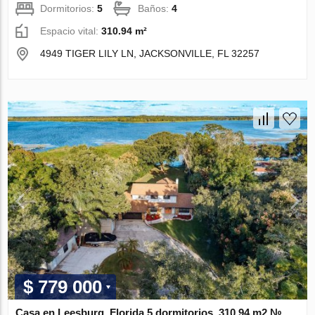
Dormitorios:
5
Baños:
4
Espacio vital:
310.94 m²
4949 TIGER LILY LN, JACKSONVILLE, FL 32257
$ 779 000
Casa en Leesburg, Florida 5 dormitorios, 310.94 m2 №