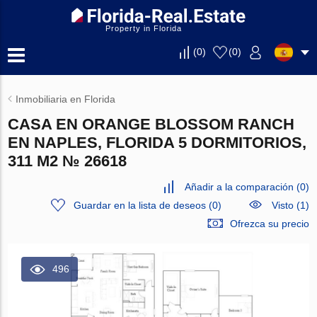
Property in Florida
(
0
)
(
0
)
Inmobiliaria en Florida
CASA EN ORANGE BLOSSOM RANCH
EN NAPLES, FLORIDA 5 DORMITORIOS,
311 M2 № 26618
Añadir a la comparación
(
0
)
Guardar en la lista de deseos
(
0
)
Visto (1)
Ofrezca su precio
496