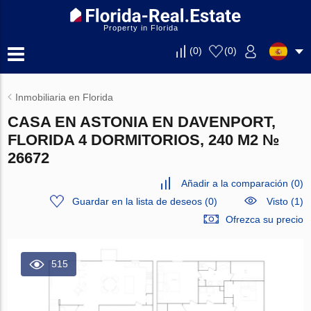
Property in Florida
(
0
)
(
0
)
Inmobiliaria en Florida
CASA EN ASTONIA EN DAVENPORT,
FLORIDA 4 DORMITORIOS, 240 M2 №
26672
Añadir a la comparación
(
0
)
Guardar en la lista de deseos
(
0
)
Visto (1)
Ofrezca su precio
515