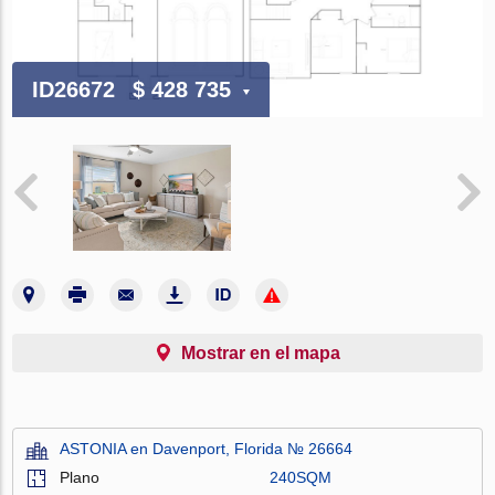
ID26672
$ 428 735
Mostrar en el mapa
ASTONIA en Davenport, Florida № 26664
Plano
240SQM