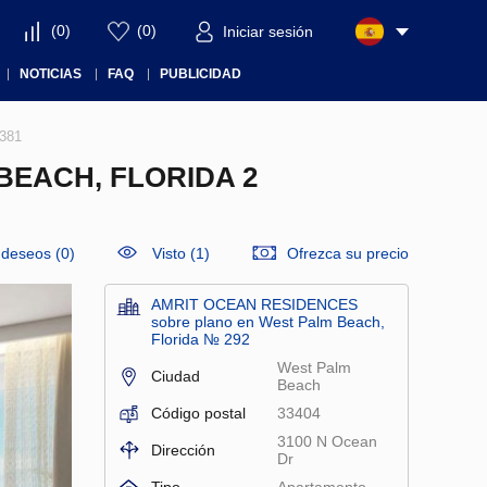
(
0
)
(
0
)
Iniciar sesión
NOTICIAS
FAQ
PUBLICIDAD
381
EACH, FLORIDA 2
e deseos
(
0
)
Visto (1)
Ofrezca su precio
AMRIT OCEAN RESIDENCES
sobre plano en West Palm Beach,
Florida № 292
West Palm
Ciudad
Beach
Código postal
33404
3100 N Ocean
Dirección
Dr
Tipo
Apartamento