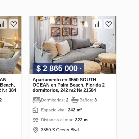
$ 2 865 000
EAN
Apartamento en 3550 SOUTH
Beach,
OCEAN en Palm Beach, Florida 2
m2 № 384
dormitorios, 242 m2 № 21504
2
Dormitorios:
2
Baños:
3
Espacio vital:
242 m²
Distancia al mar:
322 m
3550 S Ocean Blvd