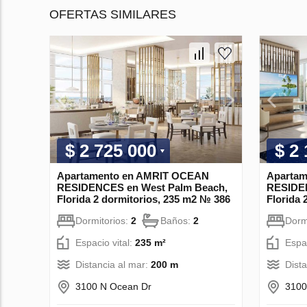
OFERTAS SIMILARES
$ 2 725 000
$ 2
Apartamento en AMRIT OCEAN
Aparta
RESIDENCES en West Palm Beach,
RESIDEN
Florida 2 dormitorios, 235 m2 № 386
Florida 
Dormitorios:
2
Baños:
2
Dorm
Espacio vital:
235 m²
Espac
Distancia al mar:
200 m
Dist
3100 N Ocean Dr
3100