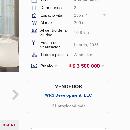
Dormitorios
2
Espacio vital
235 m²
Al mar
200 m
Al centro de la
10.9 km
ciudad
Fecha de
I barrio, 2023
finalización
Tipo de piscina
Al aire libre
$ 3 500 000
Precio
VENDEDOR
WRS Development, LLC
21 propiedad más
el mapa