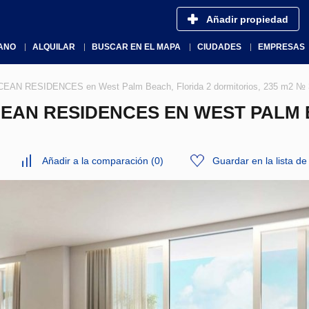
Añadir propiedad
ANO
ALQUILAR
BUSCAR EN EL MAPA
CIUDADES
EMPRESAS
EAN RESIDENCES en West Palm Beach, Florida 2 dormitorios, 235 m2 № 
EAN RESIDENCES EN WEST PALM B
Añadir a la comparación
(
0
)
Guardar en la lista d