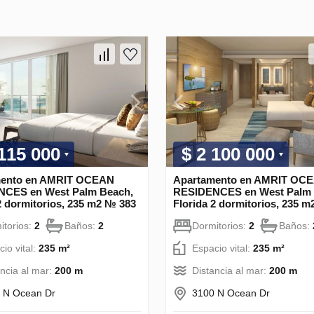
 115 000
$ 2 100 000
mento en AMRIT OCEAN
Apartamento en AMRIT OC
CES en West Palm Beach,
RESIDENCES en West Palm 
2 dormitorios, 235 m2 № 383
Florida 2 dormitorios, 235 
itorios:
2
Baños:
2
Dormitorios:
2
Baños:
io vital:
235 m²
Espacio vital:
235 m²
ancia al mar:
200 m
Distancia al mar:
200 m
 N Ocean Dr
3100 N Ocean Dr