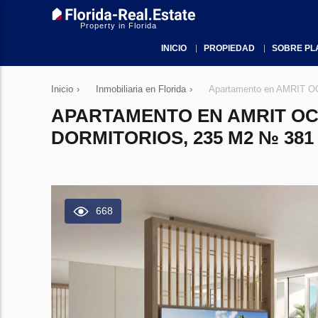
Property in Florida
INICIO
PROPIEDAD
SOBRE PL
Inicio
›
Inmobiliaria en Florida
›
Apartamento en AMRIT OC
APARTAMENTO EN AMRIT OC
DORMITORIOS, 235 M2 № 381
668