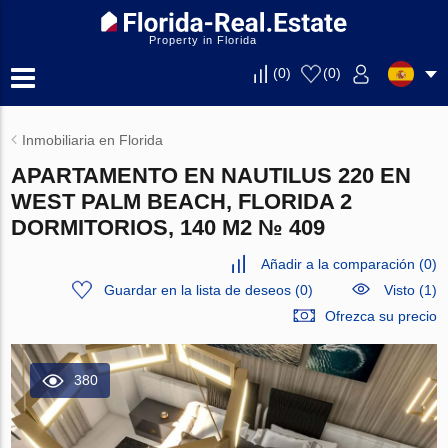
Property in Florida
(
0
)
(
0
)
Inmobiliaria en Florida
APARTAMENTO EN NAUTILUS 220 EN
WEST PALM BEACH, FLORIDA 2
DORMITORIOS, 140 M2 № 409
Añadir a la comparación
(
0
)
Guardar en la lista de deseos
(
0
)
Visto (1)
Ofrezca su precio
380