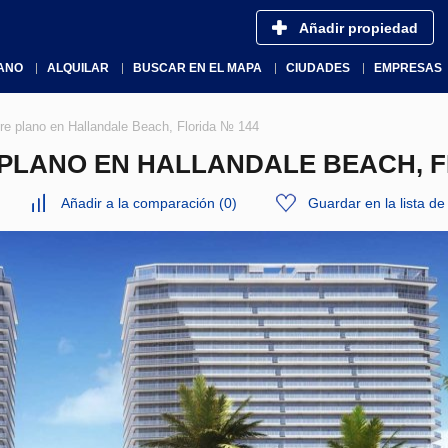
Añadir propiedad
ANO
ALQUILAR
BUSCAR EN EL MAPA
CIUDADES
EMPRESAS
plano en Hallandale Beach, Florida № 144
PLANO EN HALLANDALE BEACH, F
Añadir a la comparación
(
0
)
Guardar en la lista d