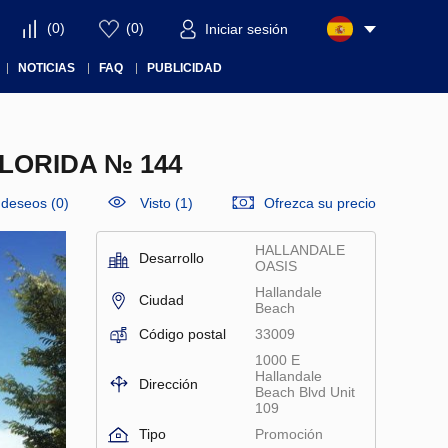
(
0
)
(
0
)
Iniciar sesión
NOTICIAS
FAQ
PUBLICIDAD
LORIDA № 144
e deseos
(
0
)
Visto (1)
Ofrezca su precio
HALLANDALE
Desarrollo
OASIS
Hallandale
Ciudad
Beach
Código postal
33009
1000 E
Hallandale
Dirección
Beach Blvd Unit
109
Tipo
Promoción