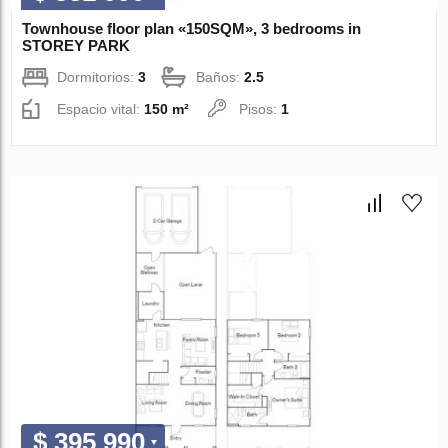
Townhouse floor plan «150SQM», 3 bedrooms in
STOREY PARK
Dormitorios:
3
Baños:
2.5
Espacio vital:
150 m²
Pisos:
1
$ 395 990