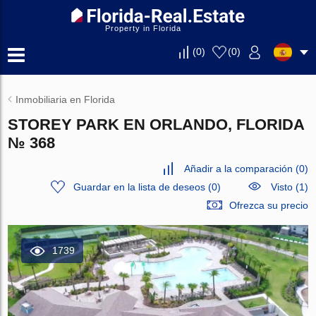
Property in Florida
(
0
)
(
0
)
Inmobiliaria en Florida
STOREY PARK EN ORLANDO, FLORIDA
№ 368
Añadir a la comparación
(
0
)
Guardar en la lista de deseos
(
0
)
Visto (1)
Ofrezca su precio
1739