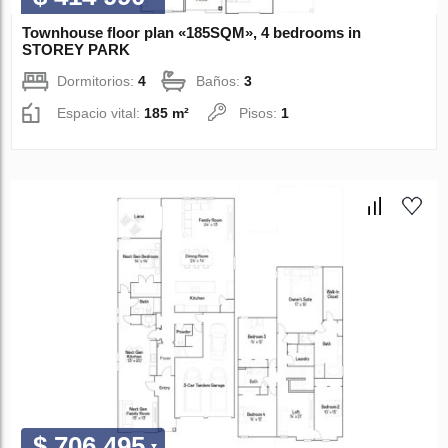
Townhouse floor plan «185SQM», 4 bedrooms in
STOREY PARK
Dormitorios:
4
Baños:
3
Espacio vital:
185 m²
Pisos:
1
$ 706 495