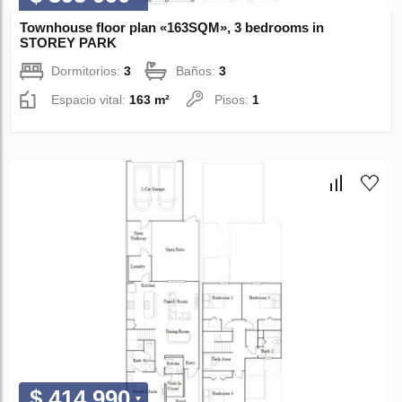
Townhouse floor plan «163SQM», 3 bedrooms in
STOREY PARK
Dormitorios:
3
Baños:
3
Espacio vital:
163 m²
Pisos:
1
$ 414 990