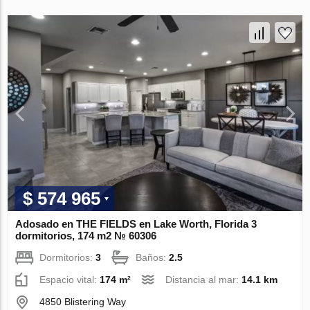
$ 574 965
Adosado en THE FIELDS en Lake Worth, Florida 3
dormitorios, 174 m2 № 60306
Dormitorios:
3
Baños:
2.5
Espacio vital:
174 m²
Distancia al mar:
14.1 km
4850 Blistering Way