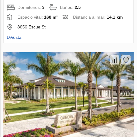
Dormitorios:
3
Baños:
2.5
Espacio vital:
168 m²
Distancia al mar:
14.1 km
8656 Escue St
DiVosta