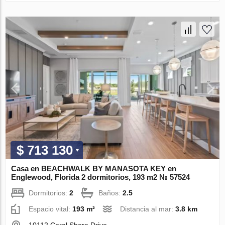
$ 713 130
Casa en BEACHWALK BY MANASOTA KEY en
Englewood, Florida 2 dormitorios, 193 m2 № 57524
Dormitorios:
2
Baños:
2.5
Espacio vital:
193 m²
Distancia al mar:
3.8 km
10112 Coral Shore Drive