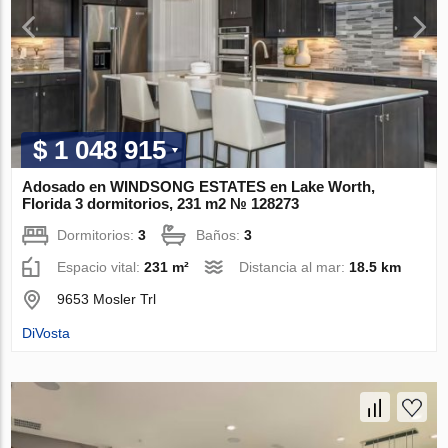
$ 1 048 915
Adosado en WINDSONG ESTATES en Lake Worth,
Florida 3 dormitorios, 231 m2 № 128273
Dormitorios:
3
Baños:
3
Espacio vital:
231 m²
Distancia al mar:
18.5 km
9653 Mosler Trl
DiVosta