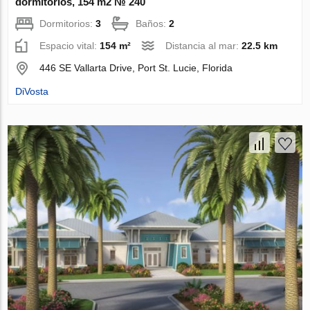
dormitorios, 154 m2 № 240
Dormitorios:
3
Baños:
2
Espacio vital:
154 m²
Distancia al mar:
22.5 km
446 SE Vallarta Drive, Port St. Lucie, Florida
DiVosta