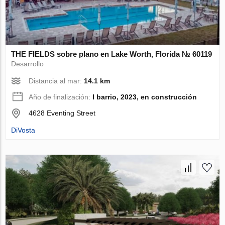
THE FIELDS sobre plano en Lake Worth, Florida № 60119
Desarrollo
Distancia al mar:
14.1 km
Año de finalización:
I barrio, 2023, en construcción
4628 Eventing Street
DiVosta