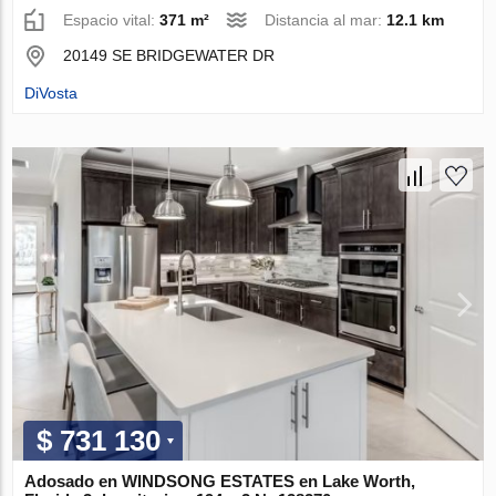
Espacio vital:
371 m²
Distancia al mar:
12.1 km
20149 SE BRIDGEWATER DR
DiVosta
$ 731 130
Adosado en WINDSONG ESTATES en Lake Worth,