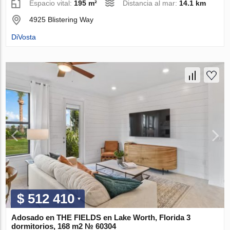
Espacio vital:
195 m²
Distancia al mar:
14.1 km
4925 Blistering Way
DiVosta
$ 512 410
Adosado en THE FIELDS en Lake Worth, Florida 3
dormitorios, 168 m2 № 60304