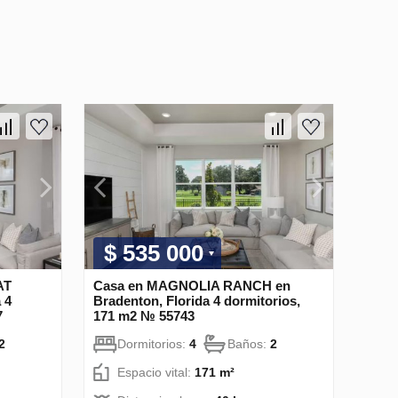
$ 535 000
AT
Casa en MAGNOLIA RANCH en
 4
Bradenton, Florida 4 dormitorios,
7
171 m2 № 55743
2
Dormitorios:
4
Baños:
2
Espacio vital:
171 m²