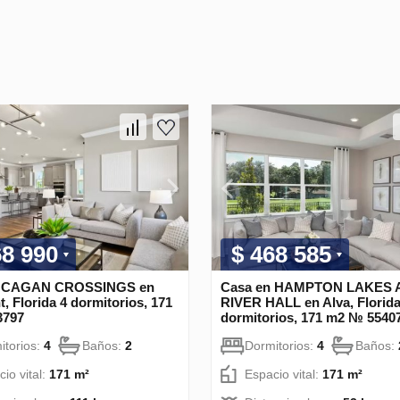
68 990
$ 468 585
n CAGAN CROSSINGS en
Casa en HAMPTON LAKES 
, Florida 4 dormitorios, 171
RIVER HALL en Alva, Florida
3797
dormitorios, 171 m2 № 5540
itorios:
4
Baños:
2
Dormitorios:
4
Baños:
io vital:
171 m²
Espacio vital:
171 m²