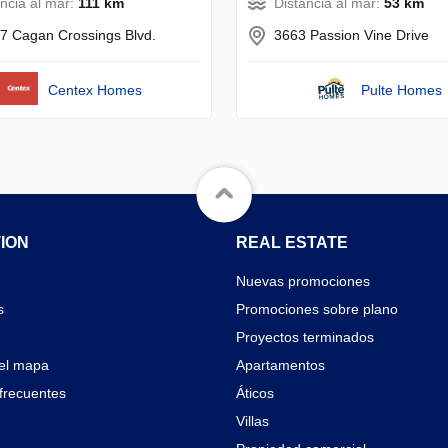
ancia al mar:
111 km
Distancia al mar:
53 km
7 Cagan Crossings Blvd.
3663 Passion Vine Drive
Centex Homes
Pulte Homes
ION
REAL ESTATE
Nuevas promociones
s
Promociones sobre plano
Proyectos terminados
el mapa
Apartamentos
frecuentes
Áticos
Villas