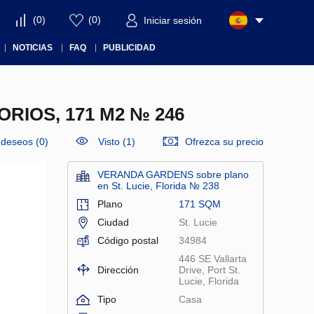
(
0
)
(
0
)
Iniciar sesión
NOTICIAS
FAQ
PUBLICIDAD
RIOS, 171 M2 № 246
e deseos
(
0
)
Visto (1)
Ofrezca su precio
VERANDA GARDENS sobre plano
en St. Lucie, Florida № 238
Plano
171 SQM
Ciudad
St. Lucie
Código postal
34984
446 SE Vallarta
Dirección
Drive, Port St.
Lucie, Florida
Tipo
Casa