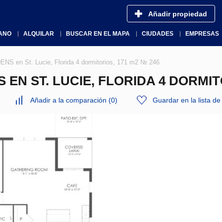
Añadir propiedad
ANO
ALQUILAR
BUSCAR EN EL MAPA
CIUDADES
EMPRESAS
 en St. Lucie, Florida 4 dormitorios, 171 m2 № 246
N ST. LUCIE, FLORIDA 4 DORMITO
Añadir a la comparación
(
0
)
Guardar en la lista d