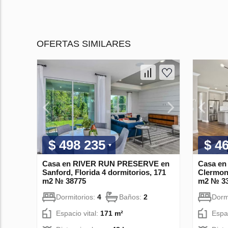
OFERTAS SIMILARES
$ 498 235
$ 4
Casa en RIVER RUN PRESERVE en
Casa e
Sanford, Florida 4 dormitorios, 171
Clermont
m2 № 38775
m2 № 3
Dormitorios:
4
Baños:
2
Dorm
Espacio vital:
171 m²
Espac