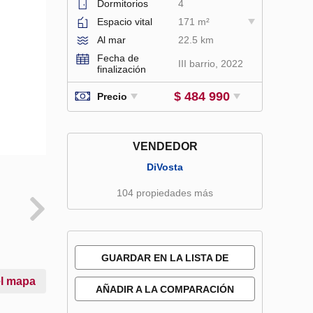
Dormitorios
4
Espacio vital
171 m²
Al mar
22.5 km
Fecha de
III barrio, 2022
finalización
$ 484 990
Precio
VENDEDOR
DiVosta
104 propiedades más
GUARDAR EN LA LISTA DE
el mapa
DESEOS
AÑADIR A LA COMPARACIÓN