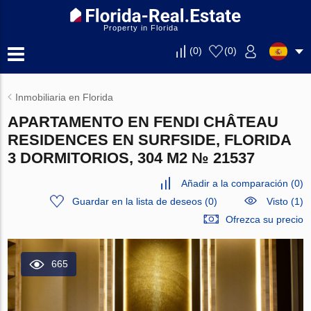
Property in Florida
(
0
)
(
0
)
Inmobiliaria en Florida
APARTAMENTO EN FENDI CHÂTEAU
RESIDENCES EN SURFSIDE, FLORIDA
3 DORMITORIOS, 304 M2 № 21537
Añadir a la comparación
(
0
)
Guardar en la lista de deseos
(
0
)
Visto (1)
Ofrezca su precio
665