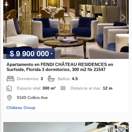
$ 9 900 000
Apartamento en FENDI CHÂTEAU RESIDENCES en
Surfside, Florida 3 dormitorios, 300 m2 № 21547
Dormitorios:
3
Baños:
4.5
Espacio vital:
300 m²
Distancia al mar:
12 m
9349 Collins Ave
Château Group