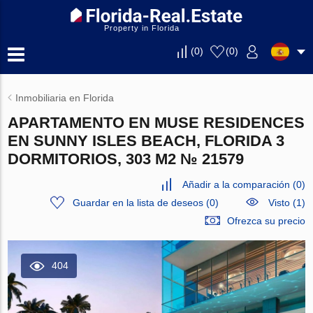
Property in Florida
(
0
)
(
0
)
Inmobiliaria en Florida
APARTAMENTO EN MUSE RESIDENCES
EN SUNNY ISLES BEACH, FLORIDA 3
DORMITORIOS, 303 M2 № 21579
Añadir a la comparación
(
0
)
Guardar en la lista de deseos
(
0
)
Visto (1)
Ofrezca su precio
404