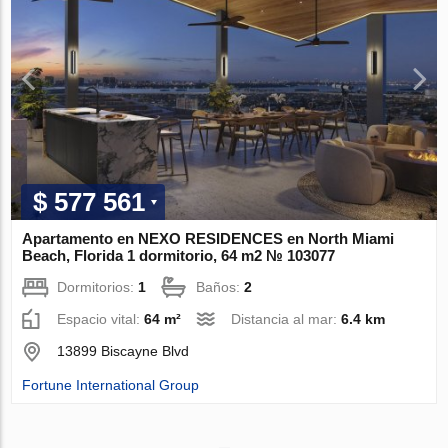
$ 577 561
Apartamento en NEXO RESIDENCES en North Miami
Beach, Florida 1 dormitorio, 64 m2 № 103077
Dormitorios:
1
Baños:
2
Espacio vital:
64 m²
Distancia al mar:
6.4 km
13899 Biscayne Blvd
Fortune International Group