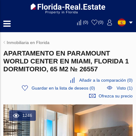
Property in Florida
(
0
)
(
0
)
Inmobiliaria en Florida
APARTAMENTO EN PARAMOUNT
WORLD CENTER EN MIAMI, FLORIDA 1
DORMITORIO, 65 M2 № 26557
Añadir a la comparación
(
0
)
Guardar en la lista de deseos
(
0
)
Visto (1)
Ofrezca su precio
1246