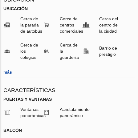
UBICACIÓN
Cerca de
Cerca de
Cerca del
la parada
centros
centro de
de autobús
comerciales
la ciudad
Cerca de
Cerca de
Barrio de
los
la
prestigio
colegios
guardería
más
CARACTERÍSTICAS
PUERTAS Y VENTANAS
Ventanas
Acristalamiento
panorámicas
panorámico
BALCÓN