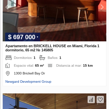
$ 697 000
Apartamento en BRICKELL HOUSE en Miami, Florida 1
dormitorio, 65 m2 № 145805
Dormitorios:
1
Baños:
1
Espacio vital:
65 m²
Distancia al mar:
15 km
1300 Brickell Bay Dr
Newgard Development Group