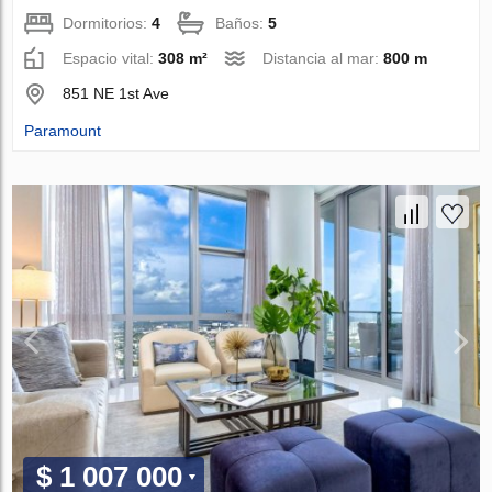
Dormitorios:
4
Baños:
5
Espacio vital:
308 m²
Distancia al mar:
800 m
851 NE 1st Ave
Paramount
$ 1 007 000