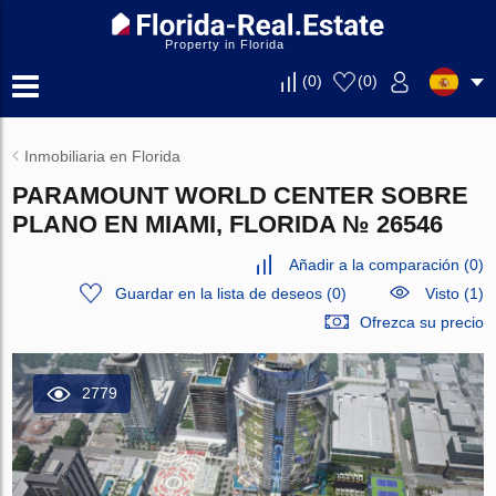
Property in Florida
(
0
)
(
0
)
Inmobiliaria en Florida
PARAMOUNT WORLD CENTER SOBRE
PLANO EN MIAMI, FLORIDA № 26546
Añadir a la comparación
(
0
)
Guardar en la lista de deseos
(
0
)
Visto (1)
Ofrezca su precio
2779