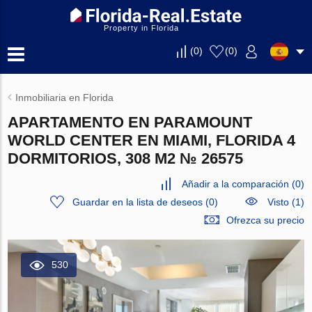
Property in Florida
(
0
)
(
0
)
Inmobiliaria en Florida
APARTAMENTO EN PARAMOUNT
WORLD CENTER EN MIAMI, FLORIDA 4
DORMITORIOS, 308 M2 № 26575
Añadir a la comparación
(
0
)
Guardar en la lista de deseos
(
0
)
Visto (1)
Ofrezca su precio
530