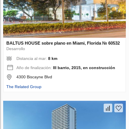
BALTUS HOUSE sobre plano en Miami, Florida № 60532
Desarrollo
Distancia al mar:
8 km
Año de finalización:
III barrio, 2015, en construcción
4300 Biscayne Blvd
The Related Group