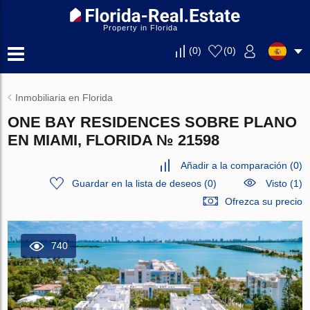
Property in Florida
(
0
)
(
0
)
Inmobiliaria en Florida
ONE BAY RESIDENCES SOBRE PLANO
EN MIAMI, FLORIDA № 21598
Añadir a la comparación
(
0
)
Guardar en la lista de deseos
(
0
)
Visto (1)
Ofrezca su precio
740